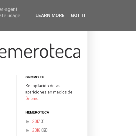
ser-agent
rate usage
LEARN MORE
GOT IT
GNOMO.EU
Recopilación de las
apariciones en medios de
Gnomo
.
HEMEROTECA
2017
(1)
►
2016
(19)
►