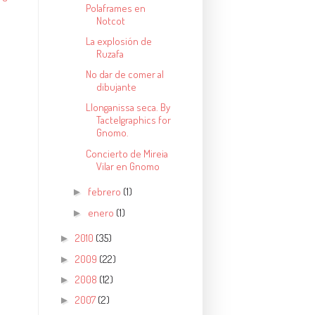
Polaframes en
Notcot
La explosión de
Ruzafa
No dar de comer al
dibujante
Llonganissa seca. By
Tactelgraphics for
Gnomo.
Concierto de Mireia
Vilar en Gnomo
febrero
(1)
►
enero
(1)
►
2010
(35)
►
2009
(22)
►
2008
(12)
►
2007
(2)
►