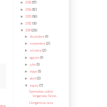
2015
(17)
►
2014
(12)
►
2013
(16)
►
2012
(9)
►
2011
(20)
▼
diciembre
(1)
►
noviembre
(2)
►
octubre
(2)
►
agosto
(1)
►
julio
(1)
►
mayo
(1)
►
abril
(3)
►
marzo
(7)
▼
Camisetas sobre
longanizas Secas
Llonganissa seca
igua