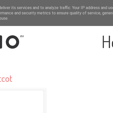
liver its services and to analyze traffic. Your IP address and u
rmance and security metrics to ensure quality of service, gene
buse.
tcot