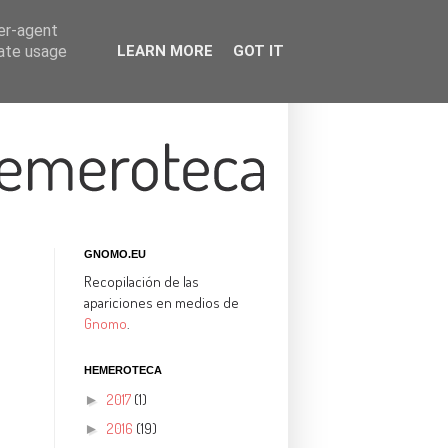
ser-agent
rate usage
LEARN MORE
GOT IT
GNOMO.EU
Recopilación de las
apariciones en medios de
Gnomo
.
HEMEROTECA
2017
(1)
►
2016
(19)
►