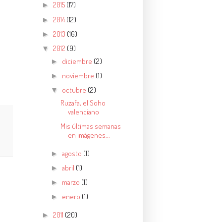
2015
(17)
►
2014
(12)
►
2013
(16)
►
2012
(9)
▼
diciembre
(2)
►
noviembre
(1)
►
octubre
(2)
▼
Ruzafa, el Soho
valenciano
Mis últimas semanas
en imágenes...
agosto
(1)
►
abril
(1)
►
marzo
(1)
►
enero
(1)
►
2011
(20)
►