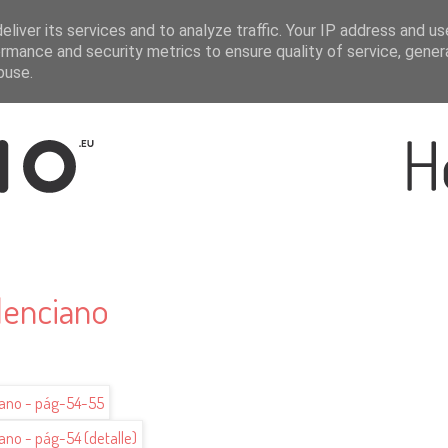
liver its services and to analyze traffic. Your IP address and u
rmance and security metrics to ensure quality of service, gene
buse.
lenciano