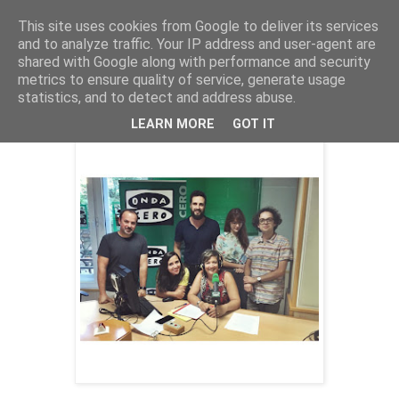
This site uses cookies from Google to deliver its services
and to analyze traffic. Your IP address and user-agent are
shared with Google along with performance and security
metrics to ensure quality of service, generate usage
martes, 19 de julio de 2016
Hablando de Snapchat en Onda Cero
statistics, and to detect and address abuse.
LEARN MORE
GOT IT