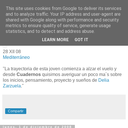
This site uses cookies from Google to deliver its services
and to analyze traffic. Your IP address and user-agent are
shared with Google along with performance and security
metrics to ensure quality of service, generate usage
domingo, 28 de diciembre de 2008
entrevista a Delia Zarzuela
statistics, and to detect and address abuse.
LEARN MORE
GOT IT
28 XII 08
Mediterráneo
"La trayectoria de esta joven comienza a alzar el vuelo y
desde
Cuadernos
quisimos averiguar un poco ma´s sobre
los inicios, pensamiento, proyecto y sueños de
Delia
Zarzuela
."
Compartir
lunes, 1 de diciembre de 2008