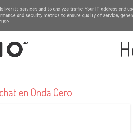
liver its services and to analyze traffic. Your IP address and u
rmance and security metrics to ensure quality of service, gene
buse.
chat en Onda Cero