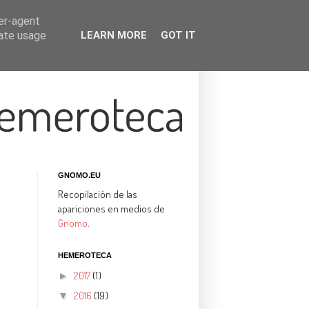
ser-agent
rate usage
LEARN MORE
GOT IT
GNOMO.EU
Recopilación de las
apariciones en medios de
Gnomo
.
HEMEROTECA
2017
(1)
►
2016
(19)
▼