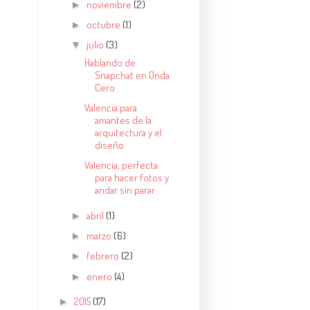
noviembre
(2)
►
octubre
(1)
►
julio
(3)
▼
Hablando de
Snapchat en Onda
Cero
Valencia para
amantes de la
arquitectura y el
diseño
Valencia, perfecta
para hacer fotos y
andar sin parar
abril
(1)
►
marzo
(6)
►
febrero
(2)
►
enero
(4)
►
2015
(17)
►