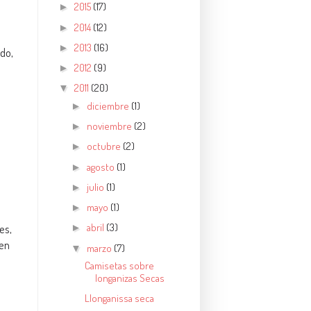
2015
(17)
►
2014
(12)
►
2013
(16)
►
do,
2012
(9)
►
2011
(20)
▼
diciembre
(1)
►
noviembre
(2)
►
octubre
(2)
►
agosto
(1)
►
julio
(1)
►
mayo
(1)
►
abril
(3)
es,
►
 en
marzo
(7)
▼
Camisetas sobre
longanizas Secas
Llonganissa seca