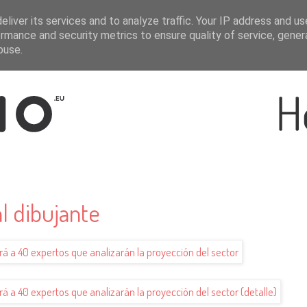
liver its services and to analyze traffic. Your IP address and u
rmance and security metrics to ensure quality of service, gene
buse.
l dibujante