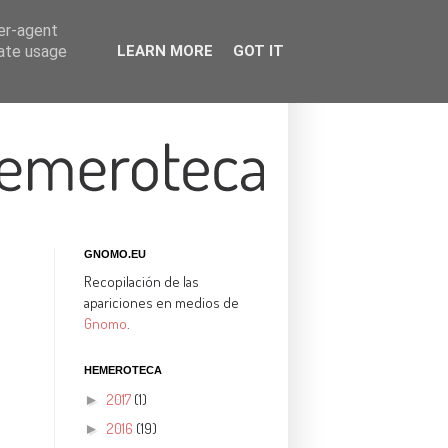
ser-agent
rate usage
LEARN MORE
GOT IT
GNOMO.EU
Recopilación de las
apariciones en medios de
Gnomo
.
HEMEROTECA
2017
(1)
►
2016
(19)
►