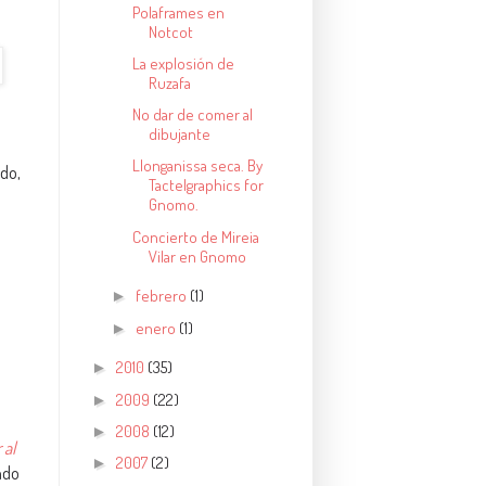
Polaframes en
Notcot
La explosión de
Ruzafa
No dar de comer al
dibujante
Llonganissa seca. By
do,
Tactelgraphics for
Gnomo.
Concierto de Mireia
Vilar en Gnomo
febrero
(1)
►
enero
(1)
►
2010
(35)
►
2009
(22)
►
2008
(12)
►
 al
2007
(2)
►
ndo