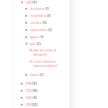
2015
(17)
▼
diciembre
(1)
►
noviembre
(3)
►
octubre
(5)
►
septiembre
(3)
►
agosto
(1)
►
julio
(2)
▼
No dar de comer al
dibujante
¿Y si nos volvemos
imprescindibles?
marzo
(2)
►
2014
(12)
►
2013
(16)
►
2012
(9)
►
2011
(20)
►