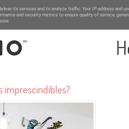
liver its services and to analyze traffic. Your IP address and u
rmance and security metrics to ensure quality of service, gene
buse.
s imprescindibles?