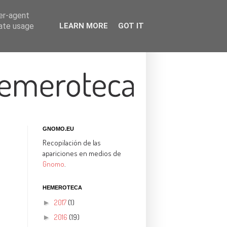
ser-agent
rate usage
LEARN MORE
GOT IT
GNOMO.EU
Recopilación de las
apariciones en medios de
Gnomo
.
HEMEROTECA
2017
(1)
►
2016
(19)
►