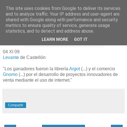
This site uses cookies from Google to deliver its services
and to analyze traffic. Your IP address and user-agent are
shared with Google along with performance and security
metrics to ensure quality of service, generate usage
miércoles, 4 de noviembre de 2009
Premian a la librería Argot y a Gnomo
statistics, and to detect and address abuse.
LEARN MORE
GOT IT
04 XI 09
Levante
de Castellón
"Los ganadores fueron la librería
Argot
(...) y el comercio
Gnomo
(...) por el desarrollo de proyectos innovadores de
venta mediante el uso de internet."
Compartir