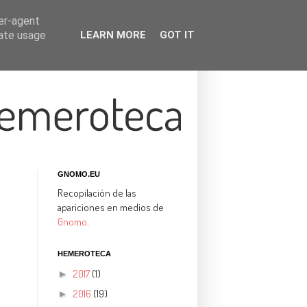
ser-agent
rate usage
LEARN MORE
GOT IT
GNOMO.EU
Recopilación de las
apariciones en medios de
Gnomo
.
HEMEROTECA
2017
(1)
►
2016
(19)
►