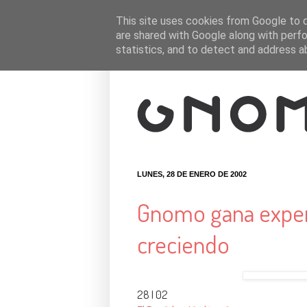
This site uses cookies from Google to de
are shared with Google along with perfo
statistics, and to detect and address a
LUNES, 28 DE ENERO DE 2002
Gnomo gana experi
creciendo
28 I 02